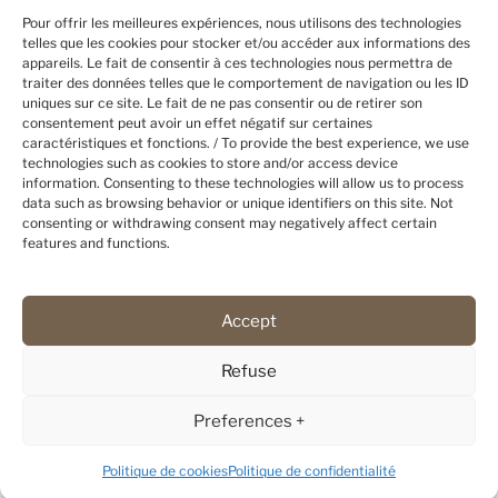
Pour offrir les meilleures expériences, nous utilisons des technologies
telles que les cookies pour stocker et/ou accéder aux informations des
appareils. Le fait de consentir à ces technologies nous permettra de
traiter des données telles que le comportement de navigation ou les ID
uniques sur ce site. Le fait de ne pas consentir ou de retirer son
consentement peut avoir un effet négatif sur certaines
caractéristiques et fonctions. / To provide the best experience, we use
technologies such as cookies to store and/or access device
information. Consenting to these technologies will allow us to process
Politique de cookies
data such as browsing behavior or unique identifiers on this site. Not
Mentions légales
consenting or withdrawing consent may negatively affect certain
features and functions.
Politique de confidentialité
Accept
© Flarken Adventure – 2025 – Tous droits réservés –
c3c
Refuse
Preferences +
Anglais
English
Français
(
)
Politique de cookies
Politique de confidentialité