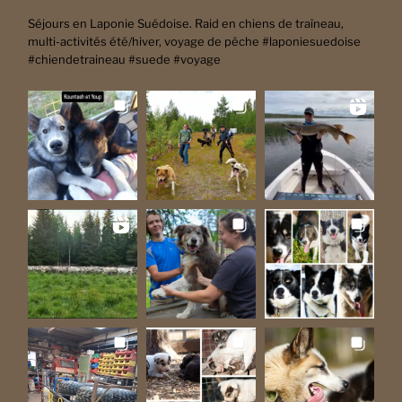
Séjours en Laponie Suédoise. Raid en chiens de traîneau,
multi-activités été/hiver, voyage de pêche #laponiesuedoise
#chiendetraineau #suede #voyage