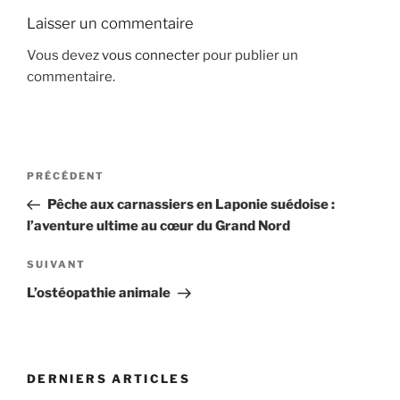
Laisser un commentaire
Vous devez
vous connecter
pour publier un
commentaire.
NAVIGATION
Article
PRÉCÉDENT
DE
précédent
Pêche aux carnassiers en Laponie suédoise :
L’ARTICLE
l’aventure ultime au cœur du Grand Nord
Article
SUIVANT
suivant
L’ostéopathie animale
DERNIERS ARTICLES