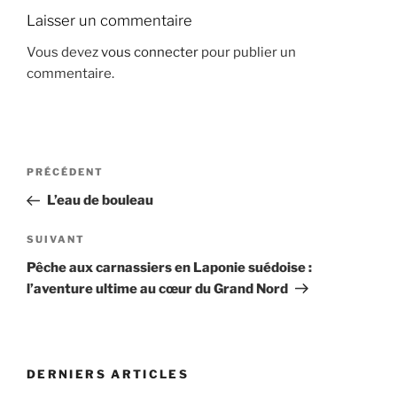
Laisser un commentaire
Vous devez
vous connecter
pour publier un
commentaire.
NAVIGATION
Article
PRÉCÉDENT
DE
précédent
L’eau de bouleau
L’ARTICLE
Article
SUIVANT
suivant
Pêche aux carnassiers en Laponie suédoise :
l’aventure ultime au cœur du Grand Nord
DERNIERS ARTICLES