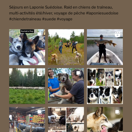
Séjours en Laponie Suédoise. Raid en chiens de traîneau,
multi-activités été/hiver, voyage de pêche #laponiesuedoise
#chiendetraineau #suede #voyage