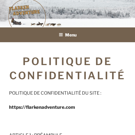
Aller
au
FLARKEN ADVENTURE
VOYAGE ET SÉJOURS EN TRAÎNEAU À CHIENS EN LAPONIE
contenu
SUÉDOISE
principal
Menu
POLITIQUE DE
CONFIDENTIALITÉ
POLITIQUE DE CONFIDENTIALITÉ DU SITE :
https://flarkenadventure.com