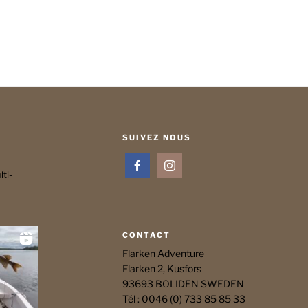
SUIVEZ NOUS
ti-
CONTACT
Flarken Adventure
Flarken 2, Kusfors
93693 BOLIDEN SWEDEN
Tél : 0046 (0) 733 85 85 33