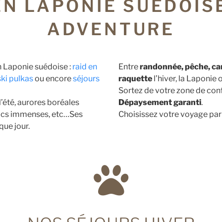
EN LAPONIE SUÉDOIS
ADVENTURE
n Laponie suédoise :
raid en
Entre
randonnée, pêche, c
ski pulkas
ou encore
séjours
raquette
l’hiver, la Laponie
Sortez de votre zone de con
l’été, aurores boréales
Dép
aysement garanti
.
 lacs immenses, etc…Ses
Choisissez votre voyage par
ue jour.