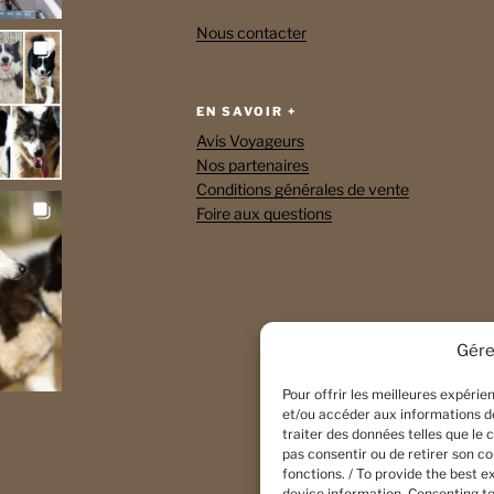
Nous contacter
EN SAVOIR +
Avis Voyageurs
Nos partenaires
Conditions générales de vente
Foire aux questions
Gére
Pour offrir les meilleures expérie
et/ou accéder aux informations de
traiter des données telles que le 
pas consentir ou de retirer son c
fonctions. / To provide the best 
device information. Consenting to