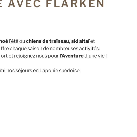
E AVEC FLARKEN
anoé
l’été ou
chiens de traîneau, ski altaï
et
 offre chaque saison de nombreuses activités.
fort et rejoignez nous pour
l’Aventure
d’une vie !
mi nos séjours en Laponie suédoise.