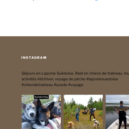
INSTAGRAM
Séjours en Laponie Suédoise. Raid en chiens de traîneau, mul
activités été/hiver, voyage de pêche #laponiesuedoise
#chiendetraineau #suede #voyage