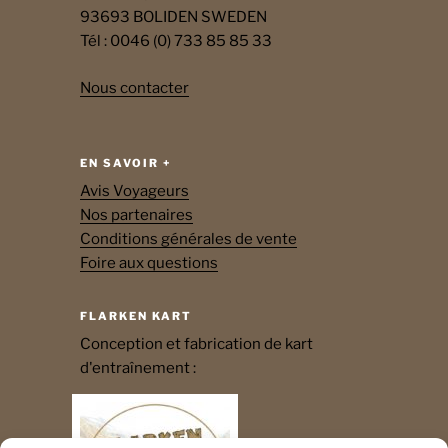
93693 BOLIDEN SWEDEN
Tél : 0046 (0) 733 85 85 33
Nous contacter
EN SAVOIR +
Avis Voyageurs
Nos partenaires
Conditions générales de vente
Foire aux questions
FLARKEN KART
Conception et fabrication de kart
d'entraînement :