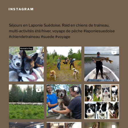
INSTAGRAM
Séjours en Laponie Suédoise. Raid en chiens de traîneau,
multi-activités été/hiver, voyage de pêche #laponiesuedoise
#chiendetraineau #suede #voyage