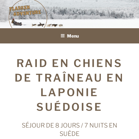
Aller
au
FLARKEN ADVENTURE
VOYAGE ET SÉJOURS EN TRAÎNEAU À CHIENS EN LAPONIE
contenu
SUÉDOISE
principal
Menu
RAID EN CHIENS
DE TRAÎNEAU EN
LAPONIE
SUÉDOISE
SÉJOUR DE 8 JOURS / 7 NUITS EN
SUÈDE